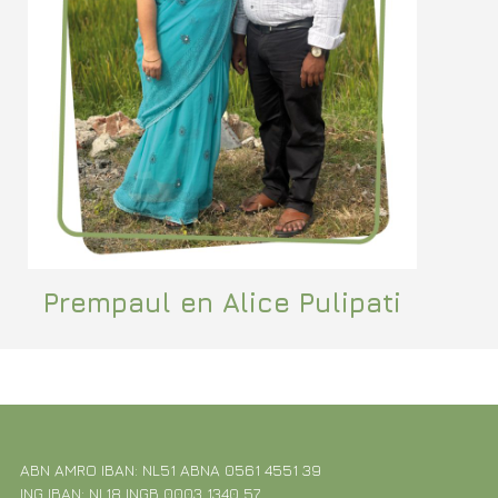
Prempaul en Alice Pulipati
ABN AMRO IBAN: NL51 ABNA 0561 4551 39
ING IBAN: NL18 INGB 0003 1340 57