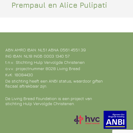
Prempaul en Alice Pulipati
ABN AMRO IBAN: NL51 ABNA 0561 4551 39
ING IBAN: NL18 INGB 0003 1340 57
t.n.v.: Stichting Hulp Vervolgde Christenen
o.v.v.: projectnummer 8028 Living Bread
KvK: 18084430
De stichting heeft een ANBI status, waardoor giften
fiscaal aftrekbaar zijn.
De Living Bread Foundation is een project van
stichting Hulp Vervolgde Christenen.