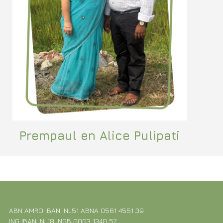
Prempaul en Alice Pulipati
ABN AMRO IBAN: NL51 ABNA 0561 4551 39
ING IBAN: NL18 INGB 0003 1340 57