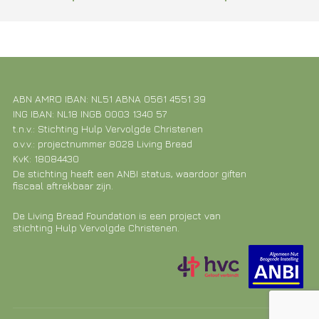
ABN AMRO IBAN: NL51 ABNA 0561 4551 39
ING IBAN: NL18 INGB 0003 1340 57
t.n.v.: Stichting Hulp Vervolgde Christenen
o.v.v.: projectnummer 8028 Living Bread
KvK: 18084430
De stichting heeft een ANBI status, waardoor giften
fiscaal aftrekbaar zijn.
De Living Bread Foundation is een project van
stichting Hulp Vervolgde Christenen.