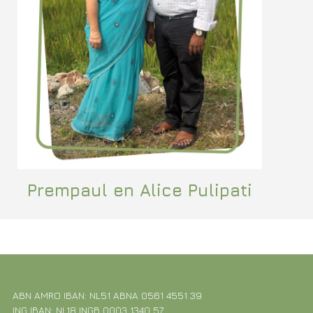
Prempaul en Alice Pulipati
ABN AMRO IBAN: NL51 ABNA 0561 4551 39
ING IBAN: NL18 INGB 0003 1340 57