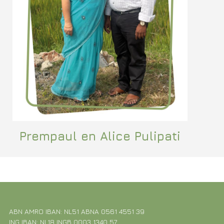
Prempaul en Alice Pulipati
ABN AMRO IBAN: NL51 ABNA 0561 4551 39
ING IBAN: NL18 INGB 0003 1340 57